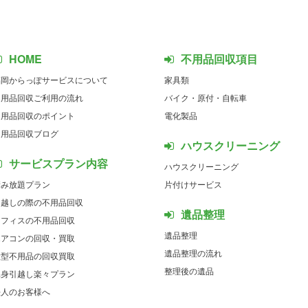
HOME
不用品回収項目
福岡からっぽサービスについて
家具類
不用品回収ご利用の流れ
バイク・原付・自転車
不用品回収のポイント
電化製品
不用品回収ブログ
ハウスクリーニング
サービスプラン内容
ハウスクリーニング
積み放題プラン
片付けサービス
引越しの際の不用品回収
遺品整理
オフィスの不用品回収
遺品整理
エアコンの回収・買取
遺品整理の流れ
大型不用品の回収買取
整理後の遺品
単身引越し楽々プラン
法人のお客様へ