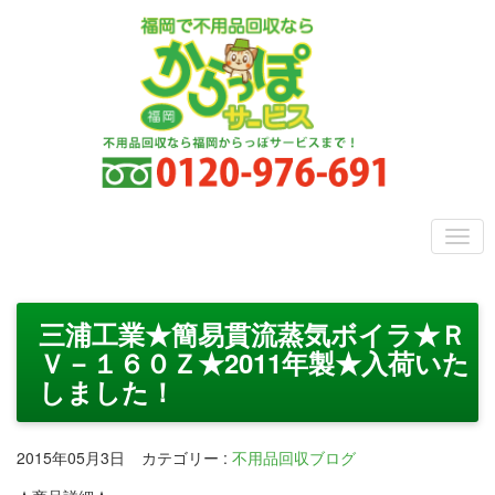
三浦工業★簡易貫流蒸気ボイラ★Ｒ
Ｖ－１６０Ｚ★2011年製★入荷いた
しました！
2015年05月3日
カテゴリー
:
不用品回収ブログ