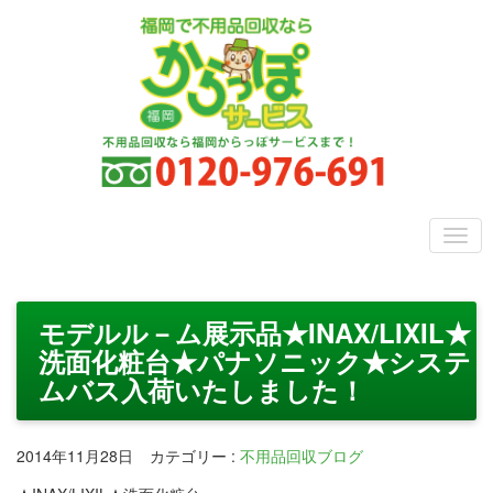
モデルル－ム展示品★INAX/LIXIL★
洗面化粧台★パナソニック★システ
ムバス入荷いたしました！
2014年11月28日
カテゴリー
:
不用品回収ブログ