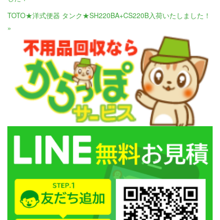
TOTO★洋式便器 タンク★SH220BA+CS220B入荷いたしました！
»