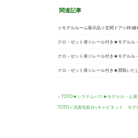
関連記事
☆モデルルーム展示品☆玄関ドア☆枠/鍵付
クロ－ゼット扉☆レール付き★モデルル
クロ－ゼット扉☆レール付き★モデルル
クロ－ゼット扉☆レール付き★買取いた
« TOTO★システムバス★モデルル－ム
TOTO☆洗面化粧台+キャビネット モデ