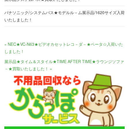
パナソニック/システムバス★モデルル－ム展示品/1620サイズ入荷
いたしました！
« NEC★VC-N63★ビデオカセットレコ－ダ－★ベータ☆入荷いた
しました！
展示品★タイム＆スタイル★TIME AFTER TIME★ラウンジソファ
－★買取いたしました！ »