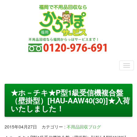
★ホ－チキ★P型1級受信機複合盤
（壁掛型）[HAU-AAW40(30)]★入荷
いたしました！
2015年04月27日
カテゴリー
:
不用品回収ブログ