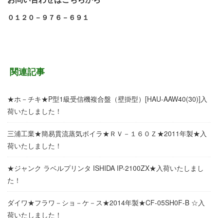
０１２０－９７６－６９１
関連記事
★ホ－チキ★P型1級受信機複合盤（壁掛型）[HAU-AAW40(30)]入
荷いたしました！
三浦工業★簡易貫流蒸気ボイラ★ＲＶ－１６０Ｚ★2011年製★入
荷いたしました！
★ジャンク ラベルプリンタ ISHIDA IP-2100ZX★入荷いたしまし
た！
ダイワ★フラワ－ショ－ケ－ス★2014年製★CF-05SH0F-B ☆入
荷いたしました！